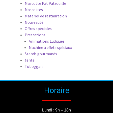
Mascotte Pat Patrouille
Mascottes
Materiel de restauration
Nouveauté
Offres spéciales
Prestations
Animations Ludiques
Machine à effets spéciaux
Stands gourmands
tente
Toboggan
Horaire
Lundi : 9h – 18h