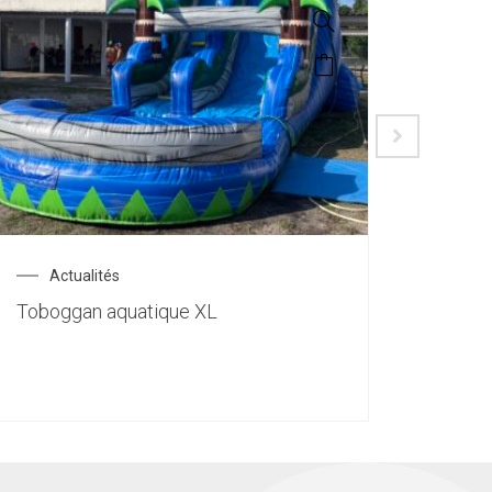
Actualités
Ac
Toboggan aquatique XL
Taure