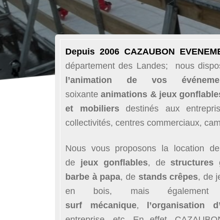
Depuis 2006 CAZAUBON EVENE
département des Landes; nous dispos
l’animation de vos événeme
soixante
animations & jeux gonflable
et mobiliers
destinés aux entrepris
collectivités, centres commerciaux, cam
Nous vous proposons la location d
de
jeux gonflables
, de
structures 
barbe à papa
, de
stands crêpes
, de 
en bois, mais égaleme
surf
mécanique
,
l’organisation 
entreprise, etc. En effet, CAZAU