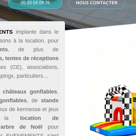
05 33 04 09 76
NOUS CONTACTER
MENTS
implante
dans le
ons à la location, pour
nts
, de plus de
s, tentes de réceptions
es (CE), associations,
pings, particuliers…
e
châteaux gonflables
,
gonflables
, de
stands
jeux de kermesse et jeux
nt la
location de
d’arbre de Noël
pour
BON EVENEMENTS s’est