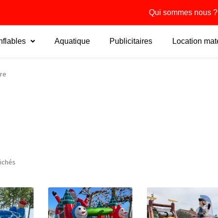
Qui sommes nous ?
flables
Aquatique
Publicitaires
Location maté
re
fichés