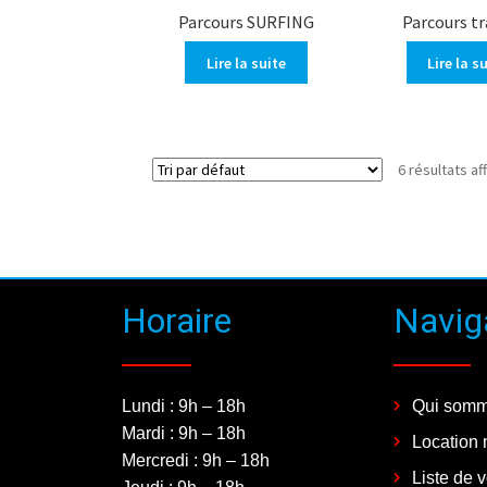
Parcours SURFING
Parcours tr
Lire la suite
Lire la s
6 résultats af
Horaire
Navig
Lundi : 9h – 18h
Qui somm
Mardi : 9h – 18h
Location 
Mercredi : 9h – 18h
Liste de 