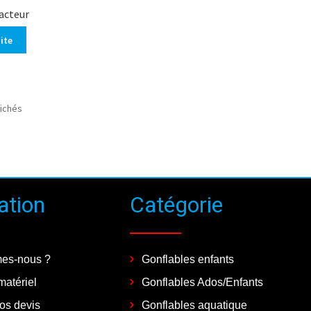
acteur
uite
fichés
ation
Catégorie
es-nous ?
Gonflables enfants
matériel
Gonflables Ados/Enfants
vos devis
Gonflables aquatique