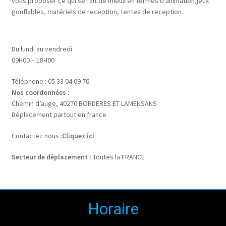
vous proposer ce qui se fait de mieux en termes d’animation,jeux
gonflables, matériels de reception, tentes de reception.
Du lundi au vendredi
09H00 – 18H00
Téléphone : 05 33 04 09 76
Nos coordonnées :
Chemin d’auge, 40270 BORDERES ET LAMENSANS
Déplacement partout en france
Contactez nous :
Cliquez ici
Secteur de déplacement :
Toutes la FRANCE
Horaire