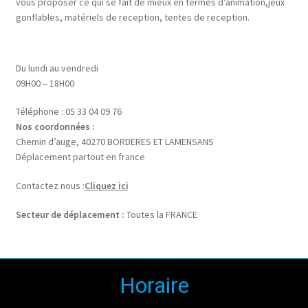
vous proposer ce qui se fait de mieux en termes d’animation,jeux
gonflables, matériels de reception, tentes de reception.
Du lundi au vendredi
09H00 – 18H00
Téléphone : 05 33 04 09 76
Nos coordonnées :
Chemin d’auge, 40270 BORDERES ET LAMENSANS
Déplacement partout en france
Contactez nous :
Cliquez ici
Secteur de déplacement :
Toutes la FRANCE
Horaire