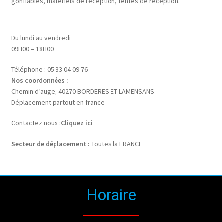
gonflables, matériels de reception, tentes de reception.
Du lundi au vendredi
09H00 – 18H00
Téléphone : 05 33 04 09 76
Nos coordonnées :
Chemin d’auge, 40270 BORDERES ET LAMENSANS
Déplacement partout en france
Contactez nous :
Cliquez ici
Secteur de déplacement :
Toutes la FRANCE
Horaire