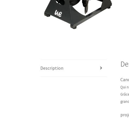
De
Description
Cano
Qui n
Grâce
gran
proj