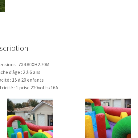
scription
nsions : 7X4.80XH2.70M
che d’âge : 2 à 6 ans
cité : 15 à 20 enfants
tricité : 1 prise 220volts/16A