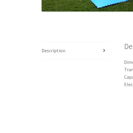
De
Description
Dime
Tran
Capa
Elec