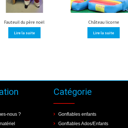
Fauteuil du père noël
Château licorne
Lire la suite
Lire la suite
ation
Catégorie
es-nous ?
Gonflables enfants
matériel
Gonflables Ados/Enfants